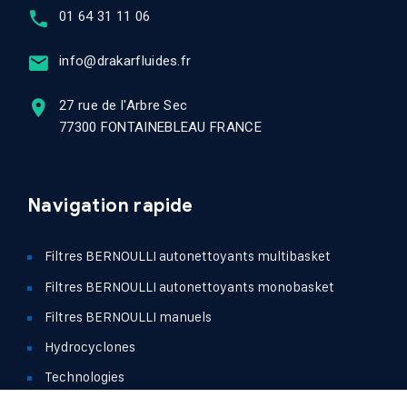
01 64 31 11 06
info@drakarfluides.fr
27 rue de l'Arbre Sec
77300 FONTAINEBLEAU FRANCE
Navigation rapide
Filtres BERNOULLI autonettoyants multibasket
Filtres BERNOULLI autonettoyants monobasket
Filtres BERNOULLI manuels
Hydrocyclones
Technologies
Références