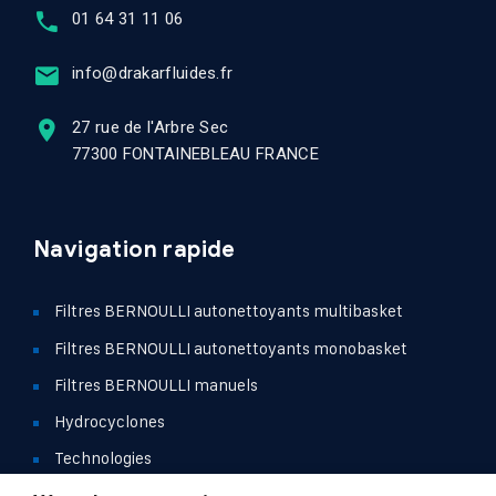
01 64 31 11 06
info@drakarfluides.fr
27 rue de l'Arbre Sec
77300 FONTAINEBLEAU FRANCE
Navigation rapide
Filtres BERNOULLI autonettoyants multibasket
Filtres BERNOULLI autonettoyants monobasket
Filtres BERNOULLI manuels
Hydrocyclones
Technologies
Références